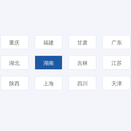
重庆
福建
甘肃
广东
湖北
湖南
吉林
江苏
陕西
上海
四川
天津