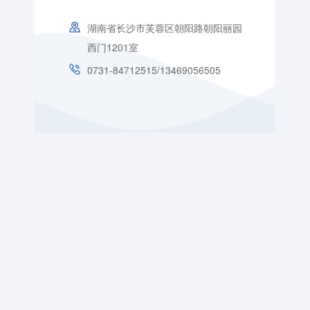
湖南省长沙市芙蓉区朝阳路朝阳丽园
西门1201室
0731-84712515/13469056505