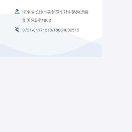
湖南省长沙市芙蓉区车站中路鸿运凯
旋国际B座1802
0731-84171310/18684696519