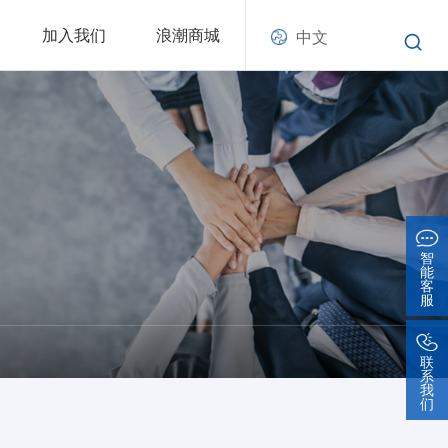
加入我们
浪潮商城
中文
智
能
客
服
联
系
我
们