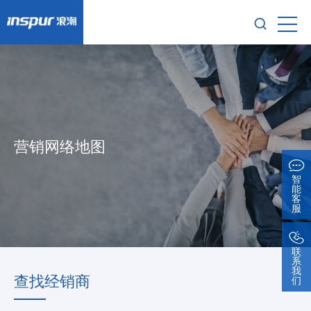
营销网络地图
智
能
客
服
联
系
我
查找经销商
们