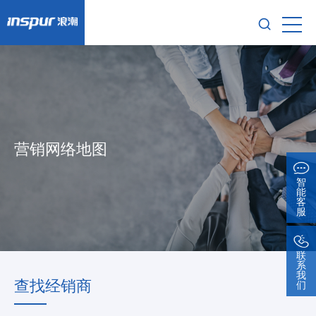
营销网络地图
智
能
客
服
联
系
我
查找经销商
们