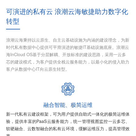
可演进的私有云 浪潮云海敏捷助力数字化
转型
浪潮云海秉持以云原生、自主云基础设施为内涵的建设理念，为新
时代私有数据中心提供可平滑演进的敏捷IT基础设施底座。浪潮云
海InCloud OS基于分层解耦、开放标准的建设思路，采用一云多
芯的建设模式，为客户提供全栈云服务能力，以最小化的侵入助力
客户从数据中心IT向云原生转型。
融合智能、极简运维
新一代私有云建设框架，可为用户提供自助式一体化的极简运维体
验，提供丰富的PaaS云服务能力，统一管理视图监控一云多芯、
软硬融合、云数智融合的私有云环境，缓解运维压力，提高管理效
率。