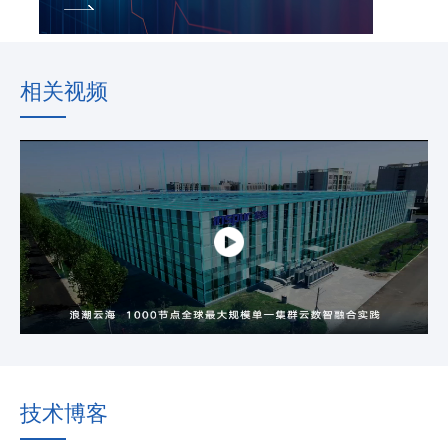
相关视频
技术博客