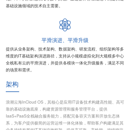
基础设施领域的技术自主需要。
平滑演进、平滑升级
提供从业务架构、技术架构、数据架构、研发流程、组织架构等多
维度的IT基础架构演进路径，支持从小规模虚拟化到大规模多中心
全栈私有云的平滑演进，并提供各模块一体化升级服务，满足不同
的场景和需求。
架构
浪潮云海InCloud OS，其核心是应用IT设备技术构建高性能、高可
靠的基础设施底座，构建资源管理和服务管理平台，提供
IaaS+PaaS全栈融合服务能力，搭配完备容灾方案和开放生态体
系，为客户提供极简的运营运维一体化体验，帮助客户构建满足其
业务持续发展的IT基础设施框架，提供高可靠、高性能、持续稳定