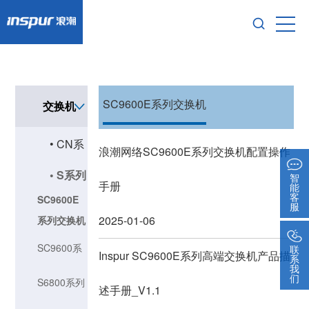
SC9600E系列交换机
交换机
• CN系
浪潮网络SC9600E系列交换机配置操作
• S系列
列交换
智
手册
能
客
SC9600E
交换机
服
机
2025-01-06
系列交换机
SC9600系
联
Inspur SC9600E系列高端交换机产品描
系
我
们
列交换机
S6800系列
述手册_V1.1