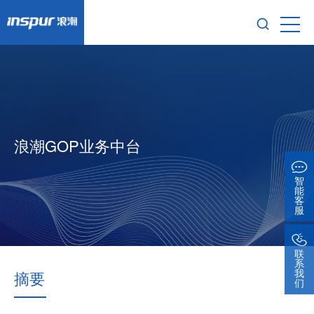
浪潮GOP业务中台
智
能
客
服
联
系
我
摘要
们