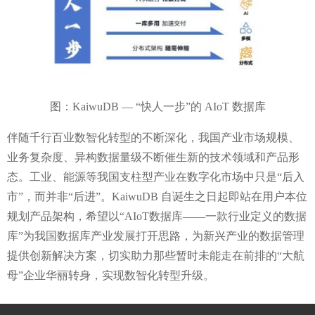
图：
KaiwuDB — “
快人一步
”
的
AIoT
数据库
伴随千行百业数智化转型的不断深化，我国产业市场规模、
业务复杂度、异构数据量级不断催生新的技术领域和产品形
态。工业、能源等我国支柱型产业在数字化市场中只是
“
后入
市
”
，而并非
“
后进
”
。
KaiwuDB
自诞生之日起即站在用户本位
规划产品架构，希望以
“AIoT
数据库
——
一款行业定义的数据
库
”
为我国数据库产业发展打开思路，为新兴产业的数据管理
提供创新解决方案，切实助力那些暂时未能走在前排的
“
大航
母
”
企业华丽转身，实现数智化转型升级。