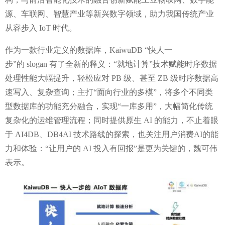
源、车联网、智慧产业等新兴数字领域，助力我国传统产业
从容步入
IoT
时代。
作为一款行业定义的数据库，
KaiwuDB “
快人一
步
”
的
slogan
有了全新的释义：
“
就地计算
”
技术赋能时序数据
处理性能大幅提升，轻松应对
PB
级、甚至
ZB
级时序数据高
速写入、复杂查询；主打
“
面向行业的多模
”
，将多个不同类
型数据库的功能充分融合，实现
“
一库多用
”
，大幅简化传统
复杂化的运维管理流程；同时提供原生
AI
的能力，不止着眼
于
AI4DB
、
DB4AI
技术路线的探索，也关注用户消费
AI
的能
力和体验：
“
让用户的
AI
投入有回报
”
是更为关键的，魏可伟
表示。