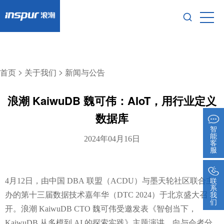
>
>
首页
关于我们
新闻与公告
浪潮 KaiwuDB 魏可伟：AIoT，用行业定义
数据库
智
能
2024年04月16日
客
服
联
4
月
12
日，由中国
DBA
联盟（
ACDU
）与墨天轮社区联合主
系
我
办的第十三届数据技术嘉年华（
DTC 2024
）于北京盛大召
们
开。浪潮
KaiwuDB CTO
魏可伟受邀发表《智创当下，
KaiwuDB
从多模到
AI
的探索实践》主题演讲，向与会者分