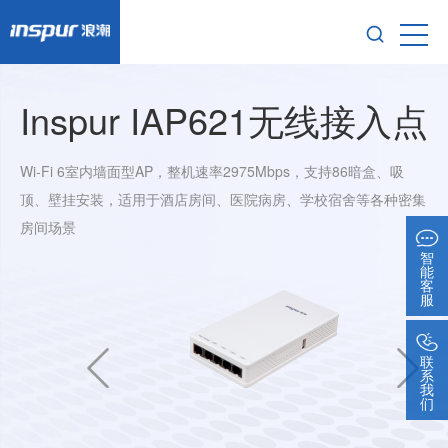
Inspur IAP621无线接入点
Wi-Fi 6室内墙面型AP，整机速率2975Mbps，支持86暗盒、吸
顶、壁挂安装，适用于酒店房间、医院病房、学校宿舍等各种密集
房间场景
智
能
客
服
联
系
我
们