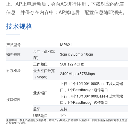
上。AP上电启动后，会向AC进行注册，下载对应的配置
信息，并保存在内存中；AP掉电后，配置信息随即消失。
技术规格
产品型号
IAP621
尺寸（高x宽x
物理特性
3cm x 8.6cm x 16cm
深）
工作频段
5GHz+2.4GHz
射频模块
最大空口带宽
2400Mbps+575Mbps
（Mbps）
上行：1个10/100/1000Base-T以太网端
口，1个Passthrough透传端口
业务端口
下行：4个10/100/1000Base-T以太网端
接口特性
口，1个Passthrough透传端口
蓝牙
支持
USB端口
1个
免责申明：以上产品信息仅供参考，详细产品规格及价格请向浪潮咨询。同时浪潮保留随时对以上信息
进行调整的权利。