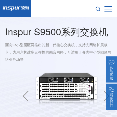
Inspur S9500系列交换机
面向中小型园区网推出的新一代核心交换机，支持光网络扩展板
卡，为用户构建多元弹性的融合网络，可适用于各类中小型园区网
络业务场景
智
能
客
服
联
系
我
们