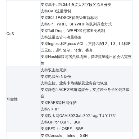
支持基于L2/L3/L4协议头各字段的流量分类
支持CAR流量限制
支持802.1P/DSCP优先级重新标记
支持SP、WRR、SP+WRR等队列调度方式
支持Tail-Drop、WRED等拥塞避免机制
QoS
支持流量监管与流量整形
支持Ingress和Egress ACL，支持匹配L2、L3、L4和IP
五元组，进行复制、转发、丢弃
支持Hash同源同宿负载均衡，保证流量输出的会话完整
性
支持双主控冗余
支持电源M+N备份
支持主控、业务卡热插拔及业务自动恢复
支持静态/LACP方式链路聚合，支持跨业务卡的链路聚
合
可靠性
支持EAPS等环网保护
支持VRRP
支持以太网OAM 802.3ah/802.1ag/ITU-Y.1731
支持GR for OSPF、BGP
支持BFD for OSPF、BGP
支持Console、Telnet、SSH