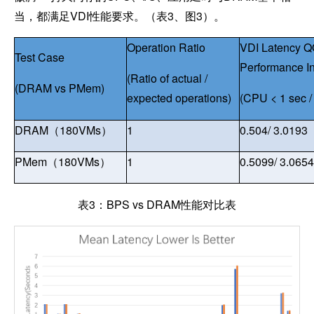
当，都满足VDI性能要求。（表3、图3）。
Operation Ratio
VDI Latency 
Test Case
Performance In
(Ratio of actual /
(DRAM vs PMem)
expected operations)
(CPU < 1 sec / 
DRAM
（180VMs）
1
0.504/ 3.0193
PMem
（180VMs）
1
0.5099/ 3.0654
表3：BPS vs DRAM性能对比表