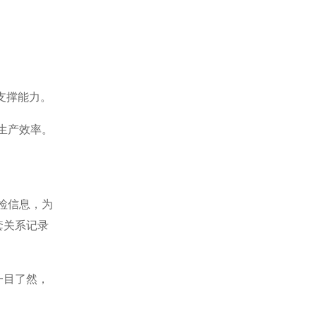
支撑能力。
生产效率。
检信息，为
套关系记录
一目了然，