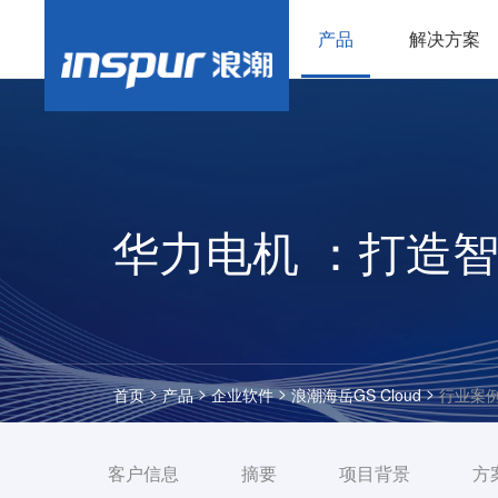
产品
解决方案
华力电机 ：打造
>
>
>
>
首页
产品
企业软件
浪潮海岳GS Cloud
行业案
客户信息
摘要
项目背景
方