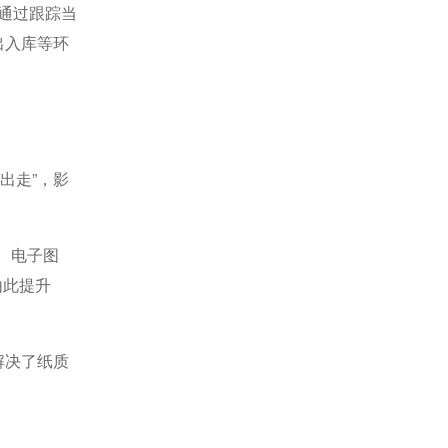
通过跟踪当
出入库等环
出走”，影
、电子图
由此提升
解决了纸质