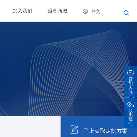
加入我们
浪潮商城
中文
智
能
客
服
联
系
我
们
马上获取定制方案