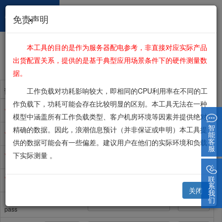
免责声明
×
本工具的目的是作为服务器配电参考，非直接对应实际产品
出货配置关系，提供的是基于典型应用场景条件下的硬件测量数
>
>
首页
功耗计算器
A/R平台功耗计算器
据。
类型
型号
数量
工作负载对功耗影响较大，即相同的CPU利用率在不同的工
部件
作负载下，功耗可能会存在比较明显的区别。本工具无法在一种
*
服务器
模型中涵盖所有工作负载类型、客户机房环境等因素并提供绝对
智
精确的数据。因此，浪潮信息预计（并非保证或申明）本工具提
能
*
配置
客
供的数据可能会有一些偏差。建议用户在他们的实际环境和负载
服
CPU
下实际测量 。
*
内存
联
*
系
关闭
我
们
Barlow
*
pass