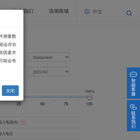
加入我们
浪潮商城
中文
件测量数
能会存在
等因素并
模式：
可能会有
输入电压：
智
能
载：100%
客
关闭
100%
服
25
50
75
100
联
系
我
输入电流(A)
们
输入电压