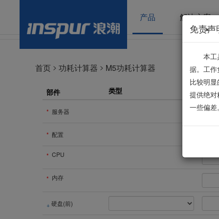
产品
解决方案
免责声
×
本工
>
>
首页
功耗计算器
M5功耗计算器
据。工作
比较明显
类型
型号
部件
提供绝对
一些偏差
*
服务器
*
配置
CPU
*
内存
*
硬盘(前)