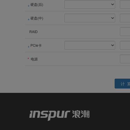
硬盘(后)
硬盘(中)
RAID
PCIe卡
*
电源
计 